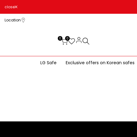
close
Location
0
0
Exclusive offers on Korean safes
LG Safe
عداد MIX
ies