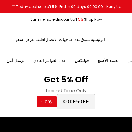
Today deal sale off
5%
. End in
00
days
00
:
00
:
00
.
Hurry Up
Summer sale discount off
5%
Shop Now
الرئيسية
تسوق
نبذة عنا
جهات الاتصال
اطلب عرض سعر
ان
بصمة الأصبع
فولتكس
عداد الفواتير العادي
بوميل آمن
Get 5% Off
Limited Time Only
CODE5OFF
Copy
عداد الفواتير العادي