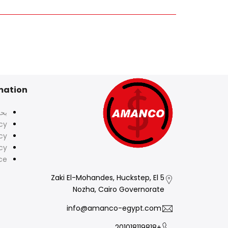
mation
بح
icy
cy
cy
ce
5 Zaki El-Mohandes, Huckstep, El
Nozha, Cairo Governorate
info@amanco-egypt.com
+201018119818