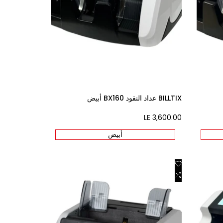
BILLTIX عداد النقود BX160 أبيض
LE 3,600.00
Sale
price
أبيض
Add
Quick view
Add
to
Add to cart
Wishlist
to
Compare