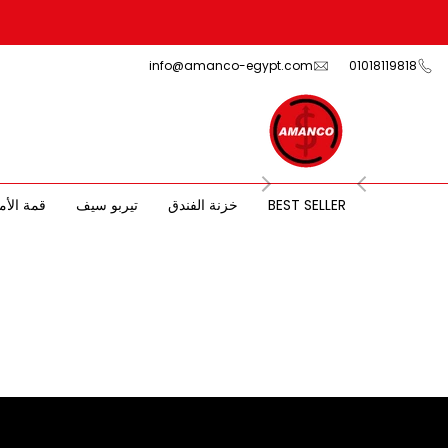
Ski
t
conten
info@amanco-egypt.com
01018119818
BEST SELLER
خزنة الفندق
تيربو سيف
قمة الأم
داد