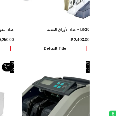
LG30 - عداد الأوراق النقدية
عداد النقود 40
3,250.00
Sale
LE 2,400.00
Sale
price
price
Default Title
Add
Add
Quick view
Quick view
Sold
Out
Add
to
Add
to
View product
Add to cart
ishlist
to
Wishlist
to
mpare
Compare