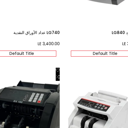
LG8
LG740 عداد الأوراق النقدية
LE 3,400.00
Sale
LE 
price
Default Title
Default Title
Add
Quick view
Add
to
Add to cart
Wishlist
to
W
Compare
Co