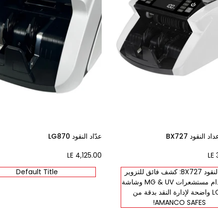
عدّاد النقود LG870
LE 4,125.00
Sale
LE 
price
عداد النقود BX727: كشف فائق للتزوير
Default Title
باستخدام مستشعرات MG & UV وشاشة
LCD واضحة لإدارة النقد بدقة من
AMANCO SAFES!