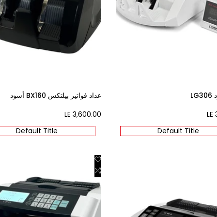
LG
عداد فواتير بيلتكس BX160 أسود
LE 3,600.00
Sale
LE 
price
Default Title
Default Title
Add
Quick view
Add
to
Add to cart
Wishlist
to
W
Compare
Co