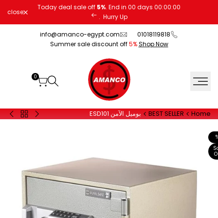
Ski
Today deal sale off
5%
. End in
00
days
00
:
00
:
00
close
t
.
Hurry Up
conten
info@amanco-egypt.com
01018119818
Summer sale discount off
5%
Shop Now
0
Home
BEST SELLER
بوميل الآمن ESD101
Back
20
30
to
يورو
FPC
BEST
أسود
أسود
SELLER
S
O