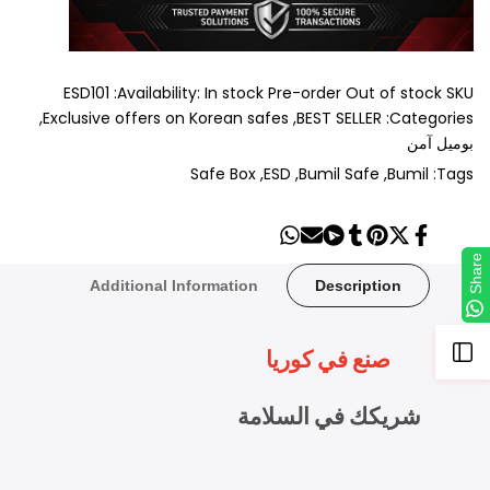
ESD101
Availability:
In stock
Pre-order
Out of stock
SKU:
Exclusive offers on Korean safes
BEST SELLER
Categories:
بوميل آمن
Safe Box
ESD
Bumil Safe
Bumil
Tags:
Share
Send
Share
Share
Tweet
Pin
Share
on
on
on
on
on
on
on
Share
Share
Whatsapp
Telegram
Mail
Tumblr
Pinterest
Twitter
Facebook
Additional Information
Description
Open
صنع في كوريا
Sidebar
شريكك في السلامة