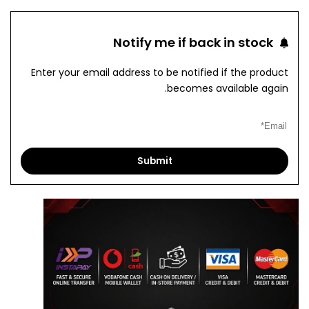
to
to
Notify me if back in stock
pare
Wishlist
Enter your email address to be notified if the product
becomes available again.
Submit