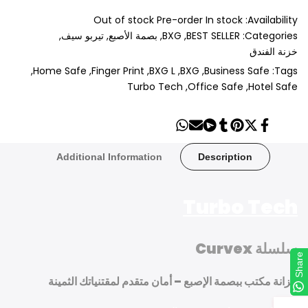
Out of stock
Pre-order
In stock
Availability:
Categories:
BEST SELLER
BXG
بصمة الأصبع
تيربو سيف
خزنة الفندق
Home Safe
Finger Print
BXG L
BXG
Business Safe
Tags:
Turbo Tech
Office Safe
Hotel Safe
Share
Send
Share
Share
Tweet
Pin
Share
on
on
on
on
on
on
on
Whatsapp
Telegram
Mail
Tumblr
Pinterest
Twitter
Facebook
Additional Information
Description
Turbo Tech
سلسلة Curvex
Share
Share
خزانة مكتب ببصمة الإصبع – أمان متقدم لمقتنياتك الثمينة