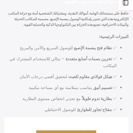
ضمان لمدة 7 سنوات
ضد عيوب التصنيع
Open
حافظ على مستنداتك الهامة، أموالك النقدية، ومقتنياتك الشخصية آمنة مع
خزانة المكتب
Sidebar
الإلكترونية هذه التي تتميز بإمكانية الوصول ببصمة الإصبع
. مصممة للمكاتب الحديثة
والبيئات الاحترافية، تجمع هذه الخزانة بين التكنولوجيا الذكية والحماية القوية.
الميزات الرئيسية:
✅
نظام فتح ببصمة الإصبع
للوصول السريع والآمن والمريح
✅
تخزين بصمات أصابع متعددة
– مثالي للاستخدام المشترك في
المكاتب
✅
هيكل فولاذي مقاوم للعبث
لتحقيق أقصى درجات الأمان
✅
تصميم أنيق
يتناسب بسلاسة مع أي مساحة مكتبية
✅
بطارية تدوم طويلاً
مع تحذير انخفاض مستوى البطارية
✅
مفتاح تجاوز للطوارئ
للوصول الاحتياطي