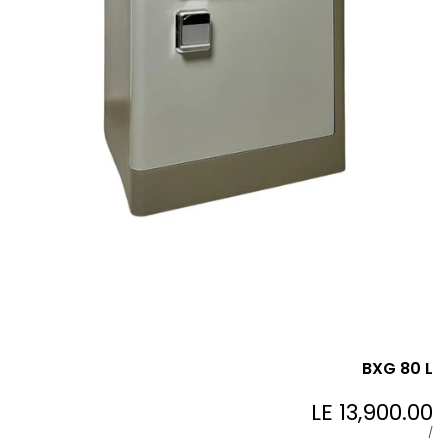
BXG 80 L
LE 13,900.00
Sale
price
UNIT
PER
/
PRICE