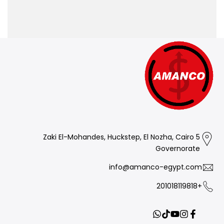
5 Zaki El-Mohandes, Huckstep, El Nozha, Cairo
Governorate
info@amanco-egypt.com
+201018119818
Translation
YouTube
TikTok
Instagram
Facebook
missing: