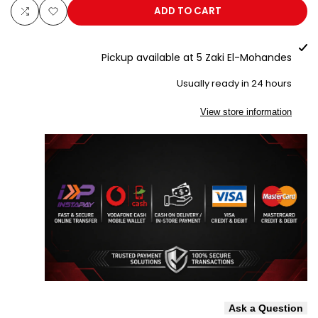
80
80
ADD TO CART
Add
Add
L
L
to
to
Pickup available at
5 Zaki El-Mohandes
pare
Wishlist
Usually ready in 24 hours
View store information
Ask a Question