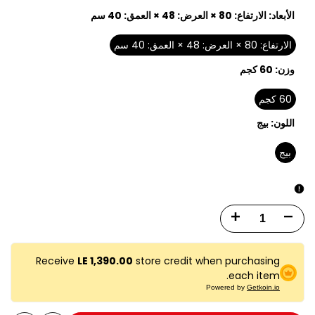
الأبعاد:
الارتفاع: 80 × العرض: 48 × العمق: 40 سم
الارتفاع: 80 × العرض: 48 × العمق: 40 سم
وزن:
60 كجم
60 كجم
اللون:
بيج
بيج
Increase
Decrease
quantity
quantity
Receive
LE 1,390.00
store credit when purchasing
for
for
each item.
Powered by
Getkoin.io
BXG
BXG