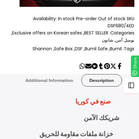
Availability:
In stock
Pre-order
Out of stock
SKU:
DSF680/4ED
Exclusive offers on Korean safes
BEST SELLER
Categories:
بوميل آمن
شانون
Shannon
Safe Box
DSF
Bumil Safe
Bumil
Tags:
Share
Share
Send
Share
Share
Tweet
Pin
Share
on
on
on
on
on
on
on
Whatsapp
Telegram
Mail
Tumblr
Pinterest
Twitter
Facebook
Additional Information
Description
Open
صنع في كوريا
Sidebar
شريكك الآمن
خزانة ملفات مقاومة للحريق