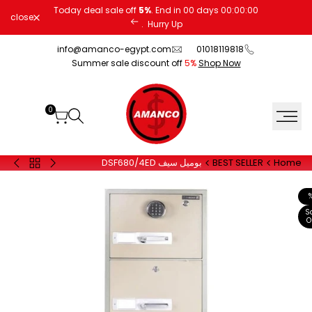
Ski
Today deal sale off
5%
. End in
00
days
00
:
00
:
00
close
t
.
Hurry Up
conten
info@amanco-egypt.com
01018119818
Summer sale discount off
5%
Shop Now
0
Home
BEST SELLER
بوميل سيف DSF680/4ED
Back
20
20
to
FPC
EUD
BEST
رمادي
أسود
SELLER
S
O