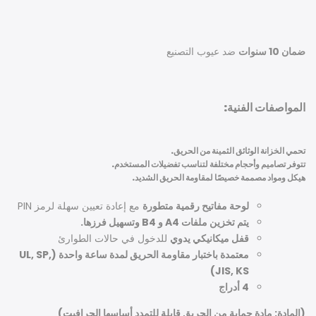
ضمان 10 سنوات
ضد عيوب التصنيع
المواصفات الفنية:
تحمي الخزانة الوثائق الثمينة من الحريق.
تتوفر تصاميم وأحجام مختلفة لتناسب تفضيلات المستخدم.
هيكل ومواد مصممة خصيصًا لمقاومة الحريق الشديد.
لوحة مفاتيح رقمية متطورة
مع إعادة تعيين سهلة لرمز PIN
يتم تخزين ملفات A4 و B4 وتسهيل فرزها.
قفل ميكانيكي يدوي
للدخول في حالات الطوارئ
معتمدة باختبار مقاومة الحريق لمدة ساعة واحدة (UL, SP,
JIS, KS)
4 أدراج
(المادة: مادة حماية من الحريق قابلة للتمدد أساسها الجرافيت)