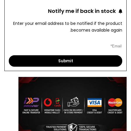
to
to
Notify me if back in stock
pare
Wishlist
Enter your email address to be notified if the product
becomes available again.
Submit