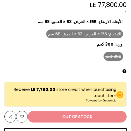
LE 77,800.00
Sale
price
UNIT
PER
/
PRICE
الأبعاد:
الارتفاع: 155 × العرض: 53 × العمق: 68 سم
الارتفاع: 155 × العرض: 53 × العمق: 68 سم
Variant
sold
وزن:
300 كجم
out
300 كجم
Variant
sold
out
Receive
LE 7,780.00
store credit when purchasing
each item.
Powered by
Getkoin.io
OUT OF STOCK
Add
Add