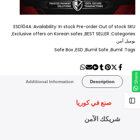
ESD104A
Availability:
In stock
Pre-order
Out of stock
SKU:
Exclusive offers on Korean safes
BEST SELLER
Categories:
بوميل آمن
Safe Box
ESD
Bumil Safe
Bumil
Tags:
Share
Send
Share
Share
Tweet
Pin
Share
on
on
on
on
on
on
on
Share
Share
Whatsapp
Telegram
Mail
Tumblr
Pinterest
Twitter
Facebook
Additional Information
Description
Open
صنع في كوريا
Sidebar
شريكك الآمن