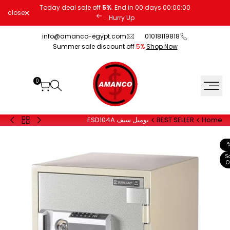
Ski
Today deal sale off
5%
. End in
00
days
00
:
00
:
00
close
t
.
Hurry Up
conten
info@amanco-egypt.com
01018119818
Summer sale discount off
5%
Shop Now
0
Home
BEST SELLER
بوميل سيف ESD104A
Back
20
20
to
FPC
EUD
BEST
رمادي
أسود
SELLER
S
O