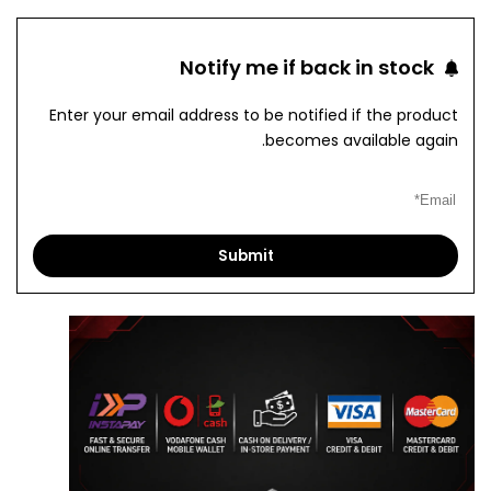
to
to
Notify me if back in stock
pare
Wishlist
Enter your email address to be notified if the product
becomes available again.
Submit