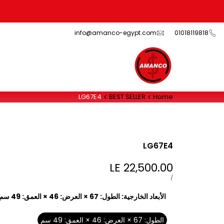
Ski
t
conten
info@amanco-egypt.com
01018119818
LG67E4
BEST SELLER
Home
LG67E4
LE 22,500.00
Sale
price
UNIT
PER
/
PRICE
الأبعاد الخارجية:
الطول: 67 × العرض: 46 × العمق: 49 سم
الطول: 67 × العرض: 46 × العمق: 49 سم