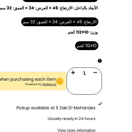
الأبعاد بالداخل:
الارتفاع: 46 × العرض: 34 × العمق: 32 سم
الارتفاع: 46 × العرض: 34 × العمق: 32 سم
وزن:
112±10 كجم
112±10 كجم
Increase
Decrease
 when purchasing each item.
quantity
quantity
Powered by
Getkoin.io
for
for
LG67E4
LG67E4
Pickup available at
5 Zaki El-Mohandes
Usually ready in 24 hours
View store information