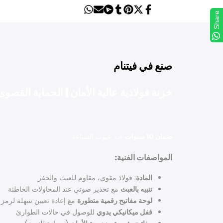
Share
Send
Share
Share
Tweet
Pin
Share
Share
on
on
on
on
on
on
on
Whatsapp
Telegram
Mail
Tumblr
Pinterest
Twitter
Facebook
صنع في فيتنام
خزنة فولاذية عالية الأمان | الحماية القصوى 
ضمان 10 سنوات
ضد عيوب الصناعة
المواصفات الفنية:
المادة
: فولاذ مقوى، مقاوم للعبث والحفر
تنبيه بالعبث
مع تحذير صوتي عند المحاولات الخاطئة
لوحة مفاتيح رقمية متطورة
مع إعادة تعيين سهلة لرمز PIN
قفل ميكانيكي يدوي
للوصول في حالات الطوارئ