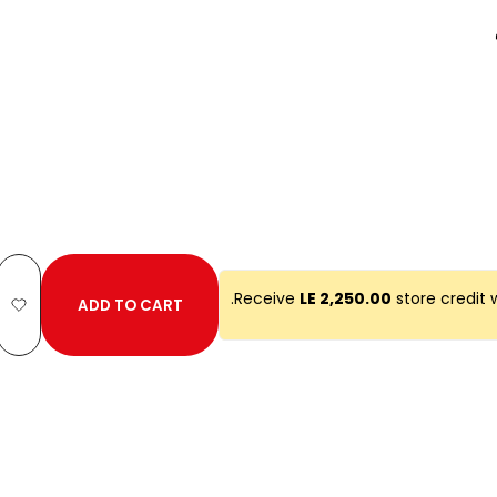
Receive
LE 2,250.00
store credit
ADD TO CART
Add
to
ist