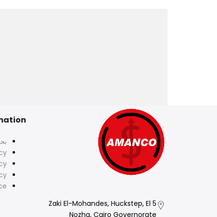
mation
بح
icy
cy
cy
ce
5 Zaki El-Mohandes, Huckstep, El
Nozha, Cairo Governorate