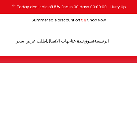
Today deal sale off
5%
. End in
00
days
00
:
00
:
00
.
Hurry Up
Summer sale discount off
5%
Shop Now
الرئيسية
تسوق
نبذة عنا
جهات الاتصال
اطلب عرض سعر