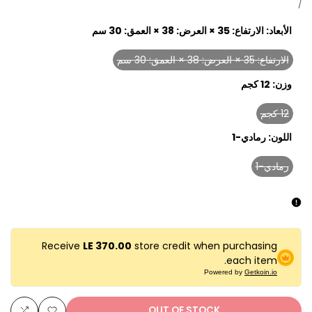
price
UNIT
PER
/
PRICE
الأبعاد:
الارتفاع: 35 × العرض: 38 × العمق: 30 سم
الارتفاع: 35 × العرض: 38 × العمق: 30 سم
Variant
sold
وزن:
12 كجم
out
12 كجم
Variant
sold
اللون:
رمادي-1
out
رمادي-1
Variant
sold
out
Receive
LE 370.00
store credit when purchasing
each item.
Powered by
Getkoin.io
OUT OF STOCK