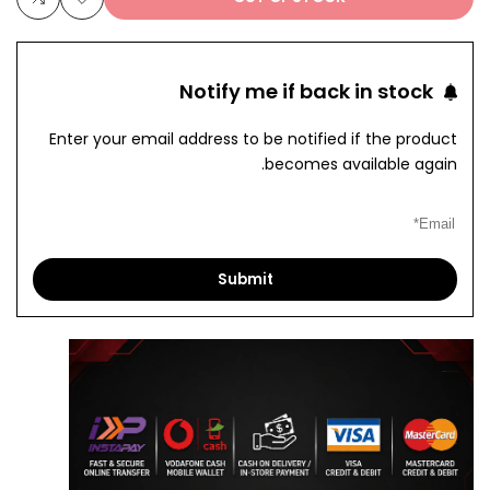
Add
Add
to
to
Notify me if back in stock
pare
Wishlist
Enter your email address to be notified if the product
becomes available again.
Submit