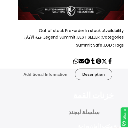
Out of stock
Pre-order
In stock
Availability:
Categories:
BEST SELLER
Legend Summit
قمة الأمان
Summit Safe
LGD
Tags:
Share
Send
Share
Share
Tweet
Pin
Share
on
on
on
on
on
on
on
Whatsapp
Telegram
Mail
Tumblr
Pinterest
Twitter
Facebook
Additional Information
Description
خزنات القمة
سلسلة ليجند
Share
خزنة مكتب | أمان وراحة