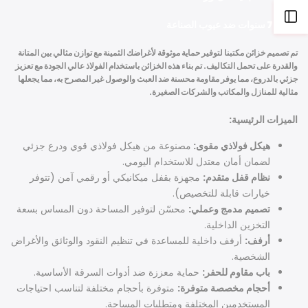
Open
ضمان 7 سنوات
ضد عيوب الصناعة
Sidebar
تم تصميم خزائن مكتبنا لتوفير حماية موثوقة لأغراضك الثمينة مع توازن مثالي بين المتانة
والقدرة على تحمل التكاليف. تم بناء هذه الخزائن باستخدام الفولاذ عالي الجودة مع تعزيز
جزئي بالدروع، مما يوفر مقاومة محسنة ضد العبث والوصول غير المصرح به، مما يجعلها
مثالية للمنازل والمكاتب والشركات الصغيرة.
الميزات الرئيسية:
هيكل فولاذي مقوى:
مصنوعة من هيكل فولاذي قوي ودرع جزئي
لضمان أمان معتدل للاستخدام اليومي.
نظام قفل متقدم:
مجهزة بقفل ميكانيكي أو رقمي آمن (تتوفر
خيارات قابلة للتخصيص).
تصميم مدمج وعملي:
محسّن لتوفير المساحة دون المساس بسعة
التخزين الداخلية.
أرفف:
أرفف داخلية للمساعدة في تنظيم النقود والوثائق والأغراض
الشخصية.
باب مقاوم للحفر:
حماية معززة ضد أدوات السرقة الأساسية.
أحجام مخصصة متوفرة:
متوفرة بأحجام مختلفة لتناسب احتياجات
المستخدمين المختلفة ومتطلبات المساحة.