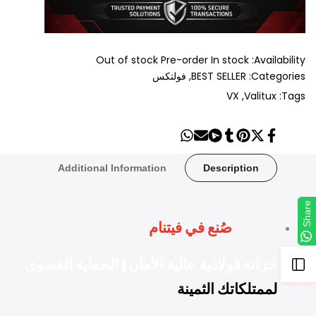
Out of stock
Pre-order
In stock
Availability:
Categories:
BEST SELLER
فولتكس
VX
Valitux
Tags:
Share
Send
Share
Share
Tweet
Pin
Share
on
on
on
on
on
on
on
Whatsapp
Telegram
Mail
Tumblr
Pinterest
Twitter
Facebook
Additional Information
Description
Share
Share
صُنع في فيتنام
خزانة فولاذية عالية الأمان | الحماية القصوى
Open
لممتلكاتك الثمينة
Sidebar