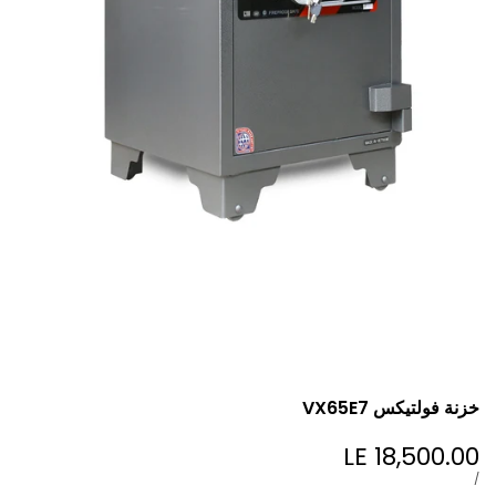
خزنة فولتيكس VX65E7
LE 18,500.00
Sale
price
UNIT
PER
/
PRICE