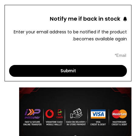
to
to
Notify me if back in stock
pare
Wishlist
Enter your email address to be notified if the product
becomes available again.
Submit