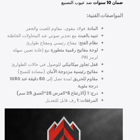
ضمان 10 سنوات
ضد عيوب التصنيع
المواصفات الفنية:
المادة
: فولاذ مقوى، مقاوم للعبث والحفر
تنبيه بالعبث
مع تحذير صوتي عند المحاولات الخاطئة
نظام الفتح:
مفتاح رئيسي ومفتاح طوارئ
لوحة مفاتيح رقمية متطورة
مع إعادة تعيين سهلة
لرمز PIN
قفل تجاوز ميكانيكي
للوصول في حالات الطوارئ
مفاتيح رئيسية مزدوجة الأمان
(مضادة للنسخ)
مقاوم للحريق
لمدة تصل إلى
60 دقيقة عند 1080
درجة مئوية
درج: 1 (الارتفاع 6*العرض 25*العمق 29 سم)
المرفقات: 1
رف قابل للتعديل