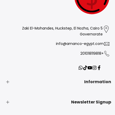
5 Zaki El-Mohandes, Huckstep, El Nozha, Cairo
Governorate
info@amanco-egypt.com
+201018119818
Translation
YouTube
TikTok
Instagram
Facebook
missing:
ar.general.social.links.whatsapp
Information
بحث
Newsletter Signup
Privacy Policy
Refund Policy