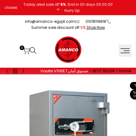
Ski
Today deal sale off
5%
. End in
00
days
00
:
00
:
00
close
t
.
Hurry Up
conten
info@amanco-egypt.com
01018119818
Summer sale discount off
5%
Shop Now
0
Home
BEST SELLER
صندوق أمان Vaultix VX91E7
Back
20
30
to
يورو
FPC
BEST
أسود
أسود
SELLER
S
O