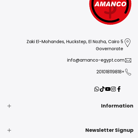
5 Zaki El-Mohandes, Huckstep, El Nozha, Cairo
Governorate
info@amanco-egypt.com
+201018119818
Translation
YouTube
TikTok
Instagram
Facebook
missing:
ar.general.social.links.whatsapp
Information
بحث
Newsletter Signup
Privacy Policy