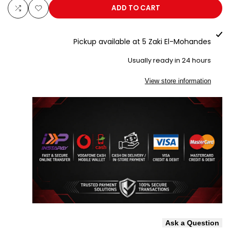
أمان
أمان
ADD TO CART
Add
Add
Vaultix
Vaultix
to
to
Pickup available at
5 Zaki El-Mohandes
VX91E7
VX91E7
pare
Wishlist
Usually ready in 24 hours
View store information
Ask a Question