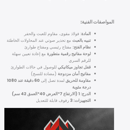
المواصفات الفنية:
المادة
: فولاذ مقوى، مقاوم للعبث والحفر
تنبيه بالعبث
مع تحذير صوتي عند المحاولات الخاطئة
نظام الفتح:
مفتاح رئيسي ومفتاح طوارئ
لوحة مفاتيح رقمية متطورة
مع إعادة تعيين سهلة
للرقم السري
قفل تجاوز ميكانيكي
للوصول في حالات الطوارئ
مفاتيح أمان مزدوجة
(مضادة للنسخ)
مقاومة للحريق
لمدة تصل إلى
60 دقيقة عند 1080
درجة مئوية
الدرج: 1 (الارتفاع 7*العرض 40*العمق 42 سم)
التجهيزات: 3
رفوف قابلة للتعديل