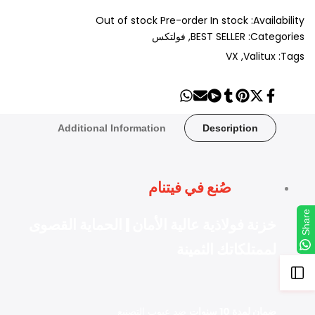
Out of stock
Pre-order
In stock
Availability:
Categories:
BEST SELLER
فولتكس
VX
Valitux
Tags:
Share
Send
Share
Share
Tweet
Pin
Share
on
on
on
on
on
on
on
Whatsapp
Telegram
Mail
Tumblr
Pinterest
Twitter
Facebook
Additional Information
Description
صُنع في فيتنام
Share
خزنة فولاذية عالية الأمان | الحماية القصوى
لممتلكاتك الثمينة
Open
Sidebar
ضمان لمدة 10 سنوات
ضد عيوب التصنيع