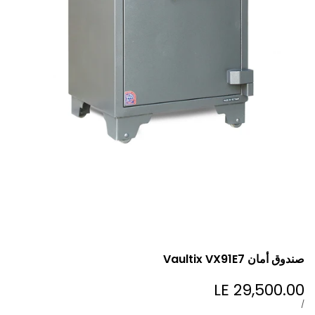
صندوق أمان Vaultix VX91E7
LE 29,500.00
Sale
price
UNIT
PER
/
PRICE